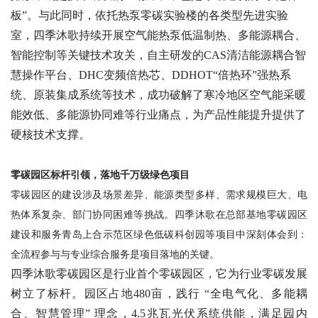
板”。与此同时，依托热泵零碳实验楼的各类型先进实验
室，四季沐歌持续开展空气能热泵低温制热、多能源耦合、
智能控制等关键技术攻关，自主研发的CAS清洁能源耦合智
慧操作平台、DHC变频倍热芯、DDHOT“倍热环”强热系
统、原装集成系统等技术，成功破解了寒冷地区空气能采暖
能效低、多能源协同难等行业痛点，为产品性能提升提供了
硬核技术支撑。
零碳园区标杆引领，落地千万级绿色项目
零碳园区的建设涉及场景差异、能源类型多样、需求规模巨大、电
热体系复杂、部门协同困难等挑战。四季沐歌在总部基地零碳园区
建设和服务青岛上合示范区绿色低碳科创园等项目中深刻体会到：
全流程参与与专业综合服务是项目落地的关键。
四季沐歌零碳园区是行业首个零碳园区，它为行业零碳发展
树立了标杆。园区占地
480亩，践行 “全电气化、多能耦
合、智慧管理” 理念，4.5兆瓦光伏系统供能，满足园内