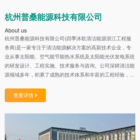
角钢支架 国标4#/3#热镀锌角钢支架，不锈钢螺栓连
接，强度高，防锈蚀。
杭州普桑能源科技有限公司
About us
杭州普桑能源科技有限公司(四季沐歌清洁能源浙江工程服
务商)是一家专注于清洁能源解决方案的高新技术企业，专
业从事太阳能、空气能节能热水系统及太阳能光伏发电系统
的研发设计、工程实施、技术服务与咨询。公司深耕清洁能
源领域多年，积累了成熟的技术体系和丰富的工程经验，致
力于为各类建筑用户提供高效、稳定、节能的定制化解决方
案，已成功服务用户超过20万人，创造了显著的社会与节能
查看详情
效益