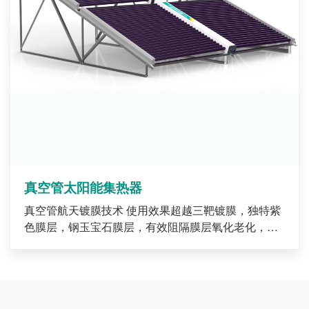
真空管太阳能集热器
真空管航天镀膜技术 使用效果超越三靶镀膜，独特紫
色膜层，钢玉宝石膜层，有效阻隔膜层氧化老化，好
用25年。 超高真空度 真空管超高真空度高达5×10-
4Pa,保温性能远优于普通真空管 不锈钢联箱内胆· 内
胆采用SUS304-2B不锈钢，免焊工艺防漏水，恒温高
压聚氨酯发泡，保温性能极强，锁住热量不散失 镀锌